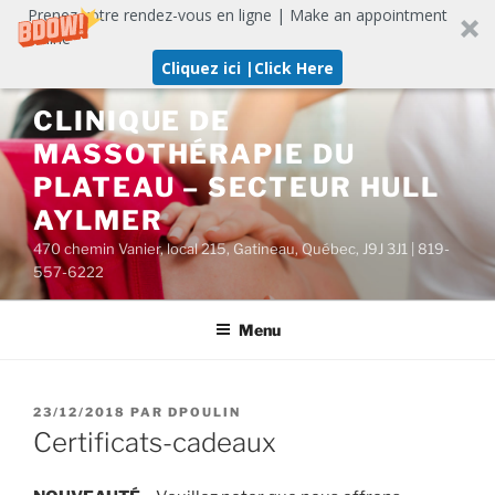
Prenez votre rendez-vous en ligne | Make an appointment
online
Cliquez ici |Click Here
Aller
CLINIQUE DE
au
MASSOTHÉRAPIE DU
contenu
PLATEAU – SECTEUR HULL
AYLMER
470 chemin Vanier, local 215, Gatineau, Québec, J9J 3J1 | 819-
557-6222
Menu
PUBLIÉ
23/12/2018
PAR
DPOULIN
LE
Certificats-cadeaux