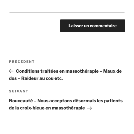
Navigation
Article
PRÉCÉDENT
de
précédent
Conditions traitées en massothérapie – Maux de
l'article
dos – Raideur au cou etc.
Article
SUIVANT
suivant
Nouveauté – Nous acceptons désormais les patients
de la croix-bleue en massothérapie