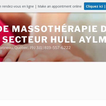
e rendez-vous en ligne | Make an appointment online
Cliquez ici 
 DE MASSOTHÉRAPIE 
– SECTEUR HULL AYL
Gatineau, Québec, J9J 3J1 | 819-557-6222