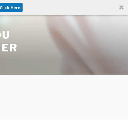
|Click Here
DU
MER