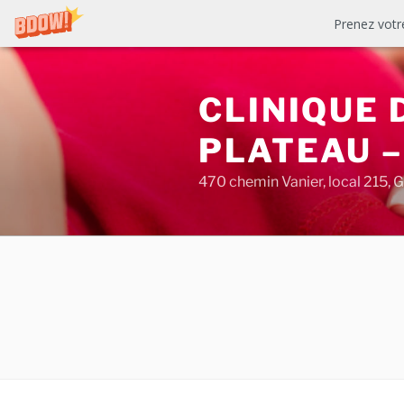
Prenez votr
Aller
au
CLINIQUE
contenu
PLATEAU 
470 chemin Vanier, local 215, 