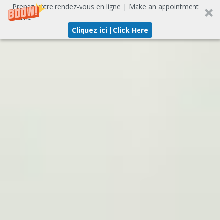
Prenez votre rendez-vous en ligne | Make an appointment
online
Cliquez ici |Click Here
Aller
au
contenu