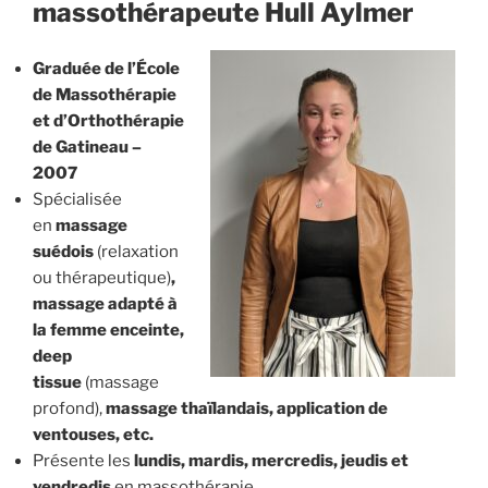
massothérapeute Hull Aylmer
Graduée de l’École
de Massothérapie
et d’Orthothérapie
de Gatineau –
2007
Spécialisée
en
massage
suédois
(relaxation
ou thérapeutique)
,
massage adapté à
la femme enceinte,
deep
tissue
(massage
profond),
massage thaïlandais, application de
ventouses, etc.
Présente les
lundis, mardis, mercredis, jeudis et
vendredis
en massothérapie.