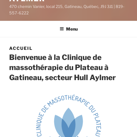
470 chemin Vanier, local 215, Gatineau, Québec, J9J 3J1 | 819-
557-6222
Menu
ACCUEIL
Bienvenue à la Clinique de
massothérapie du Plateau à
Gatineau, secteur Hull Aylmer